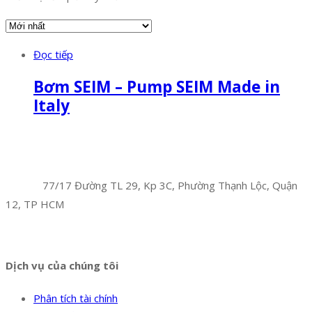
Đọc tiếp
Bơm SEIM – Pump SEIM Made in
Italy
Facebook
Twitter
Instagram
Pinterest
Tumblr
Behance
Công Ty TNHH Hoàng Long Phú
Địa chỉ:
77/17 Đường TL 29, Kp 3C, Phường Thạnh Lộc, Quận
12, TP HCM
Hotline:
0394 502 984
Dịch vụ của chúng tôi
Phân tích tài chính