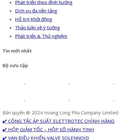
Phát triển theo định hướng
Dịch vụ đa nền tảng
Hỗ trợ Khởi động
Thảo luận về ý tưởng
Phát triển & Thử nghiệm
Tin mới nhất
Bộ sưu tập
Bản quyền @ 2024 Hoang Long Phu Company Limited
✔️ CÔNG TẮC ÁP SUẤT ELETTROTEC CHÍNH HÃNG
✔️ HỘP GIẢM TỐC – HỘP SỐ HÀNH TINH
✔️ VAN ĐIỀU KHIỂN-VALVE SOLENNOID