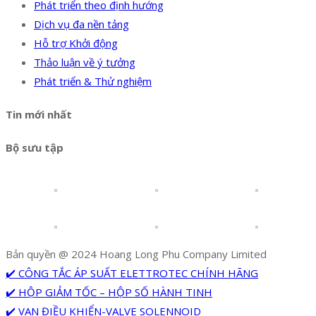
Phát triển theo định hướng
Dịch vụ đa nền tảng
Hỗ trợ Khởi động
Thảo luận về ý tưởng
Phát triển & Thử nghiệm
Tin mới nhất
Bộ sưu tập
Bản quyền @ 2024 Hoang Long Phu Company Limited
✔️ CÔNG TẮC ÁP SUẤT ELETTROTEC CHÍNH HÃNG
✔️ HỘP GIẢM TỐC – HỘP SỐ HÀNH TINH
✔️ VAN ĐIỀU KHIỂN-VALVE SOLENNOID