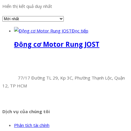
Hiển thị kết quả duy nhất
Đọc tiếp
Động cơ Motor Rung JOST
Facebook
Twitter
Instagram
Pinterest
Tumblr
Behance
Công Ty TNHH Hoàng Long Phú
Địa chỉ:
77/17 Đường TL 29, Kp 3C, Phường Thạnh Lộc, Quận
12, TP HCM
Hotline:
0394 502 984
Dịch vụ của chúng tôi
Phân tích tài chính