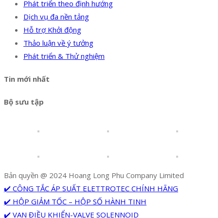
Phát triển theo định hướng
Dịch vụ đa nền tảng
Hỗ trợ Khởi động
Thảo luận về ý tưởng
Phát triển & Thử nghiệm
Tin mới nhất
Bộ sưu tập
Bản quyền @ 2024 Hoang Long Phu Company Limited
✔️ CÔNG TẮC ÁP SUẤT ELETTROTEC CHÍNH HÃNG
✔️ HỘP GIẢM TỐC – HỘP SỐ HÀNH TINH
✔️ VAN ĐIỀU KHIỂN-VALVE SOLENNOID