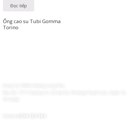
Đọc tiếp
Ống cao su Tubi Gomma
Torino
Công Ty TNHH Hoàng Long Phú
Địa chỉ:
77/17 Đường TL 29, Kp 3C, Phường Thạnh Lộc, Quận 12,
TP HCM
Hotline:
0394 502 984