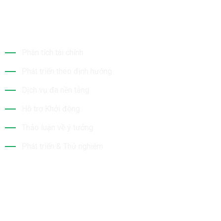
Dịch Vụ Của Chúng Tôi
Phân tích tài chính
Phát triển theo định hướng
Dịch vụ đa nền tảng
Hỗ trợ Khởi động
Thảo luận về ý tưởng
Phát triển & Thử nghiệm
Tin Mới Nhất