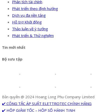
Phân tích tài chính
Phát triển theo định hướng
Dịch vụ đa nền tảng
Hỗ trợ Khởi động
Thảo luận về ý tưởng
Phát triển & Thử nghiệm
Tin mới nhất
Bộ sưu tập
Bản quyền @ 2024 Hoang Long Phu Company Limited
✔️ CÔNG TẮC ÁP SUẤT ELETTROTEC CHÍNH HÃNG
✔️ HỘP GIẢM TỐC – HỘP SỐ HÀNH TINH