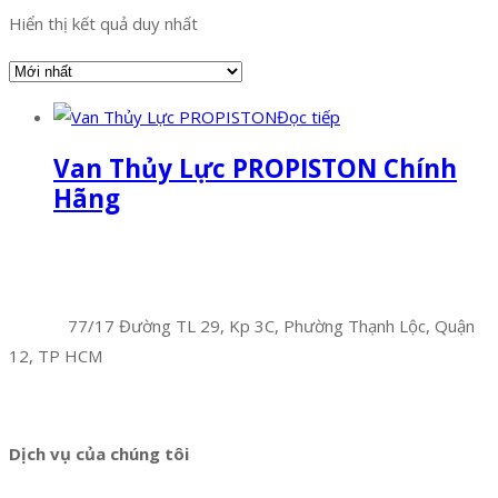
Hiển thị kết quả duy nhất
Đọc tiếp
Van Thủy Lực PROPISTON Chính
Hãng
Facebook
Twitter
Instagram
Pinterest
Tumblr
Behance
Công Ty TNHH Hoàng Long Phú
Địa chỉ:
77/17 Đường TL 29, Kp 3C, Phường Thạnh Lộc, Quận
12, TP HCM
Hotline:
0394 502 984
Dịch vụ của chúng tôi