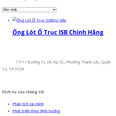
Đọc tiếp
Ống Lót Ổ Trục ISB Chính Hãng
Facebook
Twitter
Instagram
Pinterest
Tumblr
Behance
Công Ty TNHH Hoàng Long Phú
Địa chỉ:
77/17 Đường TL 29, Kp 3C, Phường Thạnh Lộc, Quận
12, TP HCM
Hotline:
0394 502 984
Dịch vụ của chúng tôi
Phân tích tài chính
Phát triển theo định hướng