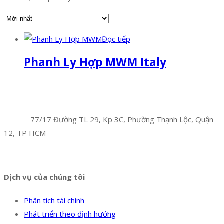
Đọc tiếp
Phanh Ly Hợp MWM Italy
Facebook
Twitter
Instagram
Pinterest
Tumblr
Behance
Công Ty TNHH Hoàng Long Phú
Địa chỉ:
77/17 Đường TL 29, Kp 3C, Phường Thạnh Lộc, Quận
12, TP HCM
Hotline:
0394 502 984
Dịch vụ của chúng tôi
Phân tích tài chính
Phát triển theo định hướng