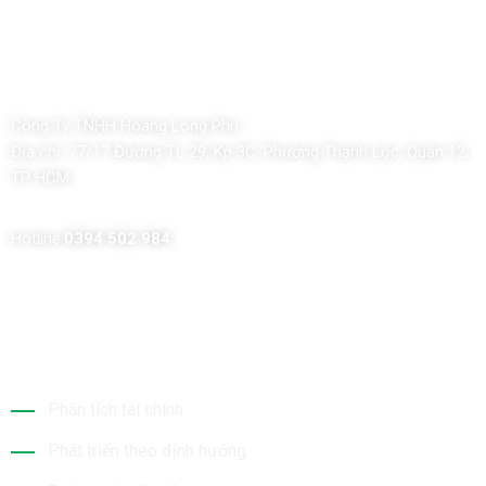
Công Ty TNHH Hoàng Long Phú
Địa chỉ:
77/17 Đường TL 29, Kp 3C, Phường Thạnh Lộc, Quận 12,
TP HCM
Hotline:
0394 502 984
Dịch Vụ Của Chúng Tôi
Phân tích tài chính
Phát triển theo định hướng