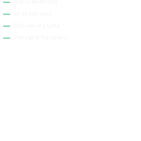
Dịch vụ đa nền tảng
Hỗ trợ Khởi động
Thảo luận về ý tưởng
Phát triển & Thử nghiệm
Tin Mới Nhất
Bộ Sưu Tập