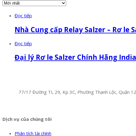
Đọc tiếp
Nhà Cung cấp Relay Salzer – Rơ le S
Đọc tiếp
Đại lý Rơ le Salzer Chính Hãng Indi
Facebook
Twitter
Instagram
Pinterest
Tumblr
Behance
Công Ty TNHH Hoàng Long Phú
Địa chỉ:
77/17 Đường TL 29, Kp 3C, Phường Thạnh Lộc, Quận 1
Hotline:
0394 502 984
Dịch vụ của chúng tôi
Phân tích tài chính