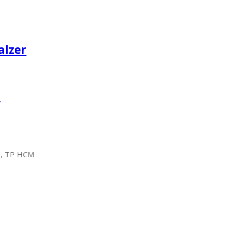
alzer
a
2, TP HCM