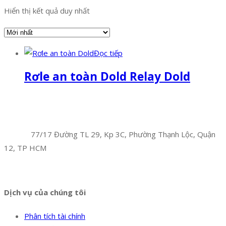
Hiển thị kết quả duy nhất
Đọc tiếp
Rơle an toàn Dold Relay Dold
Facebook
Twitter
Instagram
Pinterest
Tumblr
Behance
Công Ty TNHH Hoàng Long Phú
Địa chỉ:
77/17 Đường TL 29, Kp 3C, Phường Thạnh Lộc, Quận
12, TP HCM
Hotline:
0394 502 984
Dịch vụ của chúng tôi
Phân tích tài chính