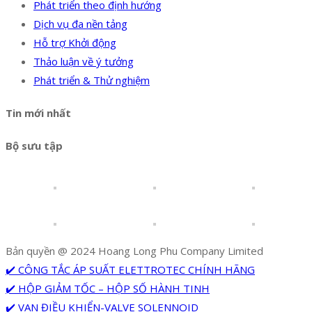
Phát triển theo định hướng
Dịch vụ đa nền tảng
Hỗ trợ Khởi động
Thảo luận về ý tưởng
Phát triển & Thử nghiệm
Tin mới nhất
Bộ sưu tập
Bản quyền @ 2024 Hoang Long Phu Company Limited
✔️ CÔNG TẮC ÁP SUẤT ELETTROTEC CHÍNH HÃNG
✔️ HỘP GIẢM TỐC – HỘP SỐ HÀNH TINH
✔️ VAN ĐIỀU KHIỂN-VALVE SOLENNOID