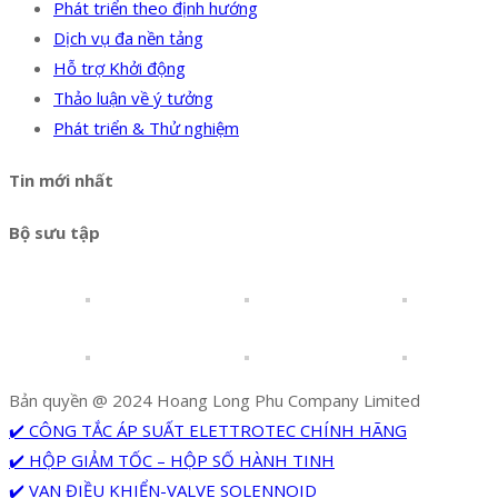
Phát triển theo định hướng
Dịch vụ đa nền tảng
Hỗ trợ Khởi động
Thảo luận về ý tưởng
Phát triển & Thử nghiệm
Tin mới nhất
Bộ sưu tập
Bản quyền @ 2024 Hoang Long Phu Company Limited
✔️ CÔNG TẮC ÁP SUẤT ELETTROTEC CHÍNH HÃNG
✔️ HỘP GIẢM TỐC – HỘP SỐ HÀNH TINH
✔️ VAN ĐIỀU KHIỂN-VALVE SOLENNOID