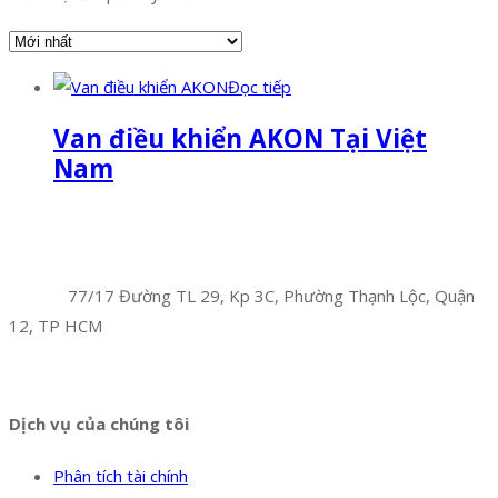
Đọc tiếp
Van điều khiển AKON Tại Việt
Nam
Facebook
Twitter
Instagram
Pinterest
Tumblr
Behance
Công Ty TNHH Hoàng Long Phú
Địa chỉ:
77/17 Đường TL 29, Kp 3C, Phường Thạnh Lộc, Quận
12, TP HCM
Hotline:
0394 502 984
Dịch vụ của chúng tôi
Phân tích tài chính