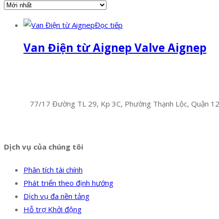
Đọc tiếp
Van Điện từ Aignep Valve Aignep
Facebook
Twitter
Instagram
Pinterest
Tumblr
Behance
Công Ty TNHH Hoàng Long Phú
Địa chỉ:
77/17 Đường TL 29, Kp 3C, Phường Thạnh Lộc, Quận 1
Hotline:
0394 502 984
Dịch vụ của chúng tôi
Phân tích tài chính
Phát triển theo định hướng
Dịch vụ đa nền tảng
Hỗ trợ Khởi động