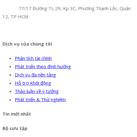
Công Ty TNHH Hoàng Long Phú
Địa chỉ:
77/17 Đường TL 29, Kp 3C, Phường Thạnh Lộc, Quận
12, TP HCM
Hotline:
0394 502 984
Dịch vụ của chúng tôi
Phân tích tài chính
Phát triển theo định hướng
Dịch vụ đa nền tảng
Hỗ trợ Khởi động
Thảo luận về ý tưởng
Phát triển & Thử nghiệm
Tin mới nhất
Bộ sưu tập