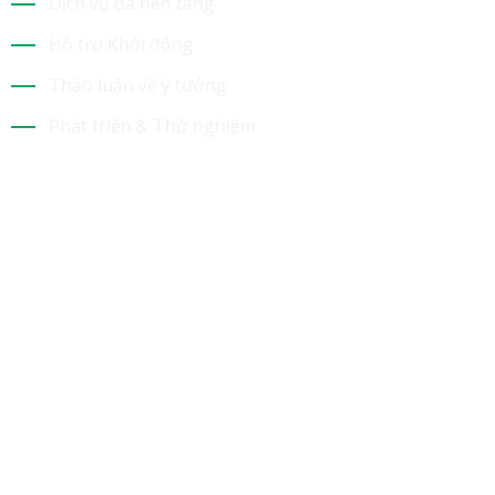
Dịch vụ đa nền tảng
Hỗ trợ Khởi động
Thảo luận về ý tưởng
Phát triển & Thử nghiệm
Tin Mới Nhất
Bộ Sưu Tập