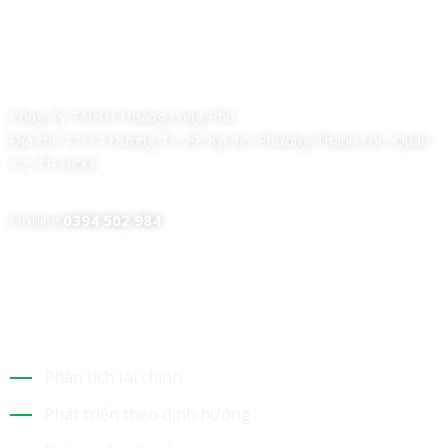
Công Ty TNHH Hoàng Long Phú
Địa chỉ:
77/17 Đường TL 29, Kp 3C, Phường Thạnh Lộc, Quận
12, TP HCM
Hotline:
0394 502 984
Dịch Vụ Của Chúng Tôi
Phân tích tài chính
Phát triển theo định hướng