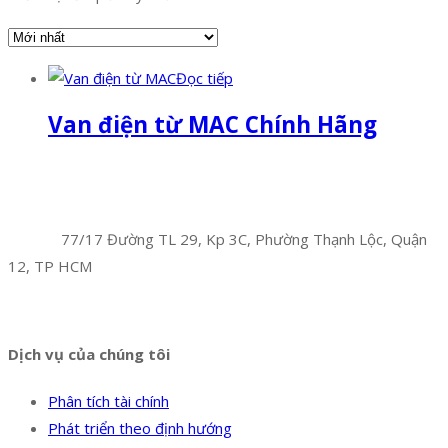
Đọc tiếp
Van điện từ MAC Chính Hãng
Facebook
Twitter
Instagram
Pinterest
Tumblr
Behance
Công Ty TNHH Hoàng Long Phú
Địa chỉ:
77/17 Đường TL 29, Kp 3C, Phường Thạnh Lộc, Quận
12, TP HCM
Hotline:
0394 502 984
Dịch vụ của chúng tôi
Phân tích tài chính
Phát triển theo định hướng