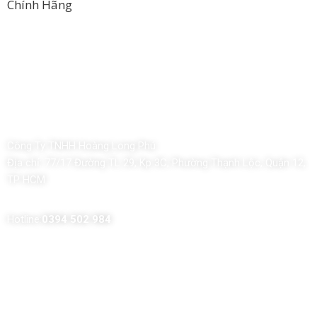
Chính Hãng
Công Ty TNHH Hoàng Long Phú
Địa chỉ:
77/17 Đường TL 29, Kp 3C, Phường Thạnh Lộc, Quận 12,
TP HCM
Hotline:
0394 502 984
Dịch Vụ Của Chúng Tôi