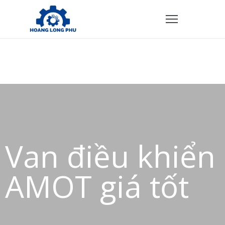
TRANG
HỦ
ẢN
PHẨM
HÍNH
ÁCH
Van điều khiển
VỀ
HÚNG
AMOT giá tốt
ÔI
IÊN
Ệ