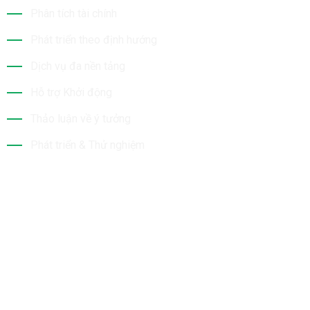
Phân tích tài chính
Phát triển theo định hướng
Dịch vụ đa nền tảng
Hỗ trợ Khởi động
Thảo luận về ý tưởng
Phát triển & Thử nghiệm
Tin Mới Nhất
Bộ Sưu Tập