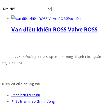
Đọc tiếp
Van điều khiển ROSS Valve ROSS
Facebook
Twitter
Instagram
Pinterest
Tumblr
Behance
Công Ty TNHH Hoàng Long Phú
Địa chỉ:
77/17 Đường TL 29, Kp 3C, Phường Thạnh Lộc, Quận
12, TP HCM
Hotline:
0394 502 984
Dịch vụ của chúng tôi
Phân tích tài chính
Phát triển theo định hướng