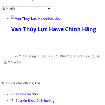
Đọc tiếp
Van Thủy Lực Hawe Chính Hãng
Facebook
Twitter
Instagram
Pinterest
Tumblr
Behance
Công Ty TNHH Hoàng Long Phú
Địa chỉ:
77/17 Đường TL 29, Kp 3C, Phường Thạnh Lộc, Quận
12, TP HCM
Hotline:
0394 502 984
Dịch vụ của chúng tôi
Phân tích tài chính
Phát triển theo định hướng