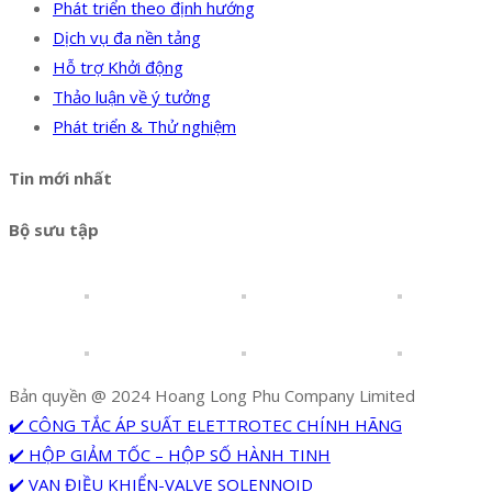
Phát triển theo định hướng
Dịch vụ đa nền tảng
Hỗ trợ Khởi động
Thảo luận về ý tưởng
Phát triển & Thử nghiệm
Tin mới nhất
Bộ sưu tập
Bản quyền @ 2024 Hoang Long Phu Company Limited
✔️ CÔNG TẮC ÁP SUẤT ELETTROTEC CHÍNH HÃNG
✔️ HỘP GIẢM TỐC – HỘP SỐ HÀNH TINH
✔️ VAN ĐIỀU KHIỂN-VALVE SOLENNOID