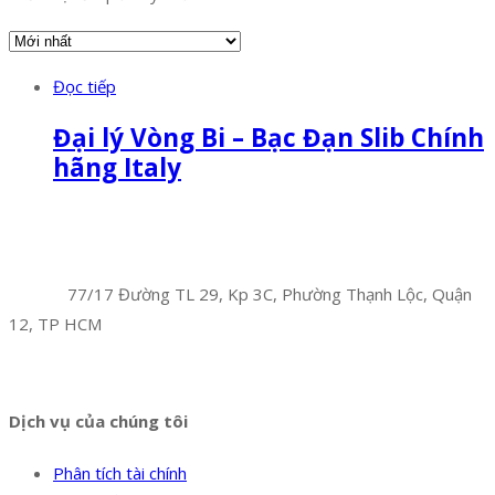
Đọc tiếp
Đại lý Vòng Bi – Bạc Đạn Slib Chính
hãng Italy
Facebook
Twitter
Instagram
Pinterest
Tumblr
Behance
Công Ty TNHH Hoàng Long Phú
Địa chỉ:
77/17 Đường TL 29, Kp 3C, Phường Thạnh Lộc, Quận
12, TP HCM
Hotline:
0394 502 984
Dịch vụ của chúng tôi
Phân tích tài chính