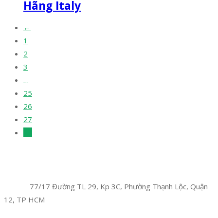
Hãng Italy
←
1
2
3
…
25
26
27
28
Facebook
Twitter
Instagram
Pinterest
Tumblr
Behance
Công Ty TNHH Hoàng Long Phú
Địa chỉ:
77/17 Đường TL 29, Kp 3C, Phường Thạnh Lộc, Quận
12, TP HCM