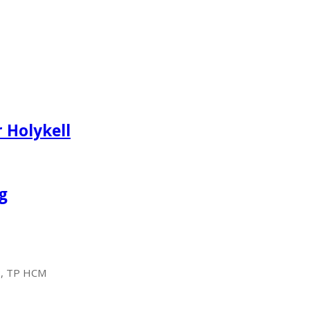
 Holykell
g
2, TP HCM