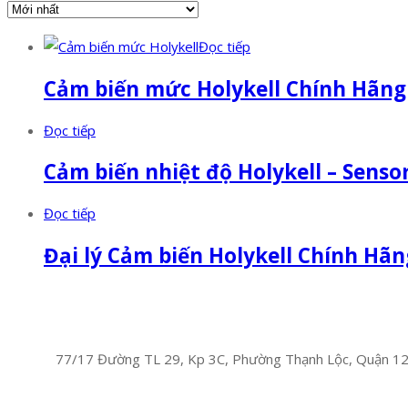
Đọc tiếp
Cảm biến mức Holykell Chính Hãng
Đọc tiếp
Cảm biến nhiệt độ Holykell – Sensor
Đọc tiếp
Đại lý Cảm biến Holykell Chính Hãn
Facebook
Twitter
Instagram
Pinterest
Tumblr
Behance
Công Ty TNHH Hoàng Long Phú
Địa chỉ:
77/17 Đường TL 29, Kp 3C, Phường Thạnh Lộc, Quận 1
Hotline:
0394 502 984