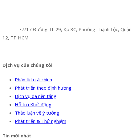
Facebook
Twitter
Instagram
Pinterest
Tumblr
Behance
Công Ty TNHH Hoàng Long Phú
Địa chỉ:
77/17 Đường TL 29, Kp 3C, Phường Thạnh Lộc, Quận
12, TP HCM
Hotline:
0394 502 984
Dịch vụ của chúng tôi
Phân tích tài chính
Phát triển theo định hướng
Dịch vụ đa nền tảng
Hỗ trợ Khởi động
Thảo luận về ý tưởng
Phát triển & Thử nghiệm
Tin mới nhất