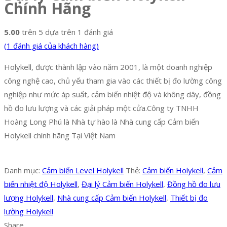
Chính Hãng
5.00
trên 5 dựa trên
1
đánh giá
(
1
đánh giá của khách hàng)
Holykell, được thành lập vào năm 2001, là một doanh nghiệp
công nghệ cao, chủ yếu tham gia vào các thiết bị đo lường công
nghiệp như mức áp suất, cảm biến nhiệt độ và không dây, đồng
hồ đo lưu lượng và các giải pháp một cửa.Công ty TNHH
Hoàng Long Phú là Nhà tự hào là Nhà cung cấp Cảm biến
Holykell chính hãng Tại Việt Nam
Danh mục:
Cảm biến Level Holykell
Thẻ:
Cảm biến Holykell
,
Cảm
biến nhiệt độ Holykell
,
Đại lý Cảm biến Holykell
,
Đồng hồ đo lưu
lượng Holykell
,
Nhà cung cấp Cảm biến Holykell
,
Thiết bị đo
lường Holykell
Share