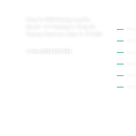
Dịch 
Công Ty TNHH Hoàng Long Phú
Địa chỉ:
77/17 Đường TL 29, Kp 3C,
Phân
Phường Thạnh Lộc, Quận 12, TP HCM
Phát
Hotline:
0394 502 984
Dịch
Hỗ t
Thảo
Phát