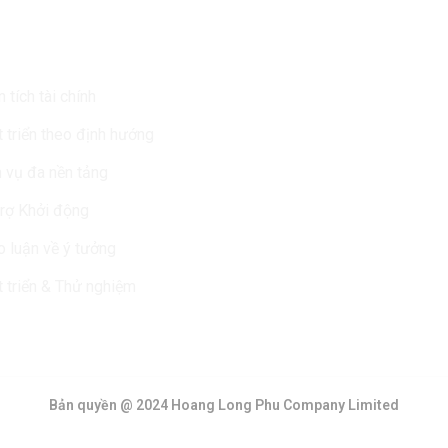
Vụ Của Chúng Tôi
Tin Mới Nhất
 tích tài chính
 triển theo định hướng
 vụ đa nền tảng
rợ Khởi động
 luận về ý tưởng
 triển & Thử nghiệm
Bản quyền @ 2024 Hoang Long Phu Company Limited