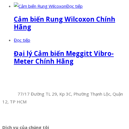
Đọc tiếp
Cảm biến Rung Wilcoxon Chính
Hãng
Đọc tiếp
Đại lý Cảm biến Meggitt Vibro-
Meter Chính Hãng
Facebook
Twitter
Instagram
Pinterest
Tumblr
Behance
Công Ty TNHH Hoàng Long Phú
Địa chỉ:
77/17 Đường TL 29, Kp 3C, Phường Thạnh Lộc, Quận
12, TP HCM
Hotline:
0394 502 984
Dịch vụ của chúng tôi