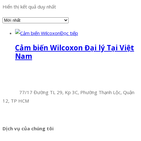
Hiển thị kết quả duy nhất
Đọc tiếp
Cảm biến Wilcoxon Đại lý Tại Việt
Nam
Facebook
Twitter
Instagram
Pinterest
Tumblr
Behance
Công Ty TNHH Hoàng Long Phú
Địa chỉ:
77/17 Đường TL 29, Kp 3C, Phường Thạnh Lộc, Quận
12, TP HCM
Hotline:
0394 502 984
Dịch vụ của chúng tôi