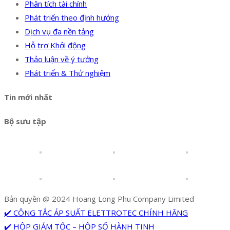
Phân tích tài chính
Phát triển theo định hướng
Dịch vụ đa nền tảng
Hỗ trợ Khởi động
Thảo luận về ý tưởng
Phát triển & Thử nghiệm
Tin mới nhất
Bộ sưu tập
Bản quyền @ 2024 Hoang Long Phu Company Limited
✔️ CÔNG TẮC ÁP SUẤT ELETTROTEC CHÍNH HÃNG
✔️ HỘP GIẢM TỐC – HỘP SỐ HÀNH TINH