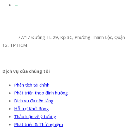
→
Facebook
Twitter
Instagram
Pinterest
Tumblr
Behance
Công Ty TNHH Hoàng Long Phú
Địa chỉ:
77/17 Đường TL 29, Kp 3C, Phường Thạnh Lộc, Quận
12, TP HCM
Hotline:
0394 502 984
Dịch vụ của chúng tôi
Phân tích tài chính
Phát triển theo định hướng
Dịch vụ đa nền tảng
Hỗ trợ Khởi động
Thảo luận về ý tưởng
Phát triển & Thử nghiệm