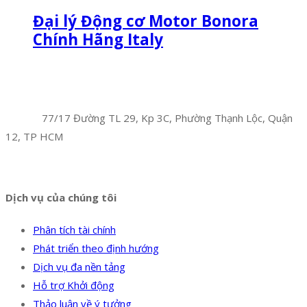
Đại lý Động cơ Motor Bonora
Chính Hãng Italy
Facebook
Twitter
Instagram
Pinterest
Tumblr
Behance
Công Ty TNHH Hoàng Long Phú
Địa chỉ:
77/17 Đường TL 29, Kp 3C, Phường Thạnh Lộc, Quận
12, TP HCM
Hotline:
0394 502 984
Dịch vụ của chúng tôi
Phân tích tài chính
Phát triển theo định hướng
Dịch vụ đa nền tảng
Hỗ trợ Khởi động
Thảo luận về ý tưởng