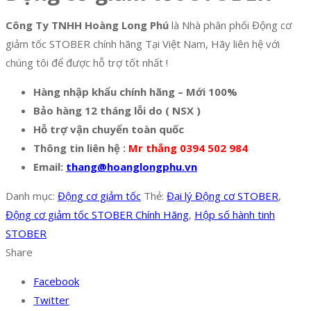
Công Ty TNHH Hoàng Long Phú
là Nhà phân phối Động cơ
giảm tốc STOBER chính hãng Tại Việt Nam, Hãy liên hệ với
chúng tôi để được hỗ trợ tốt nhất !
Hàng nhập khẩu chính hãng – Mới 100%
Bảo hàng 12 tháng lỗi do ( NSX )
Hỗ trợ vận chuyển toàn quốc
Thông tin liên hệ :
Mr thắng 0394 502 984
Email:
thang@hoanglongphu.vn
Danh mục:
Động cơ giảm tốc
Thẻ:
Đại lý Động cơ STOBER
,
Động cơ giảm tốc STOBER Chính Hãng
,
Hộp số hành tinh
STOBER
Share
Facebook
Twitter