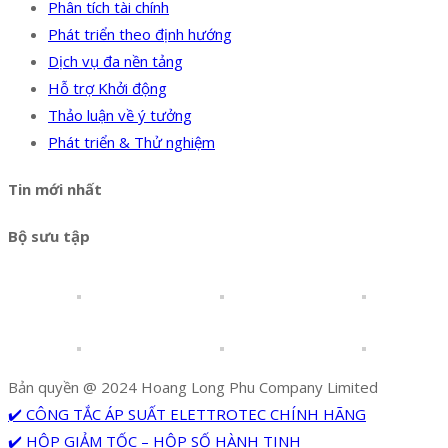
Phân tích tài chính
Phát triển theo định hướng
Dịch vụ đa nền tảng
Hỗ trợ Khởi động
Thảo luận về ý tưởng
Phát triển & Thử nghiệm
Tin mới nhất
Bộ sưu tập
Bản quyền @ 2024 Hoang Long Phu Company Limited
✔️ CÔNG TẮC ÁP SUẤT ELETTROTEC CHÍNH HÃNG
✔️ HỘP GIẢM TỐC – HỘP SỐ HÀNH TINH