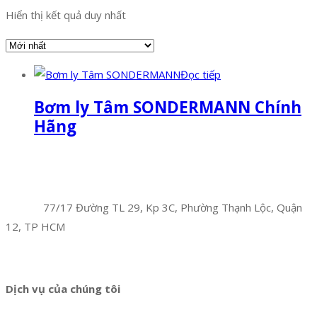
Hiển thị kết quả duy nhất
Đọc tiếp
Bơm ly Tâm SONDERMANN Chính
Hãng
Facebook
Twitter
Instagram
Pinterest
Tumblr
Behance
Công Ty TNHH Hoàng Long Phú
Địa chỉ:
77/17 Đường TL 29, Kp 3C, Phường Thạnh Lộc, Quận
12, TP HCM
Hotline:
0394 502 984
Dịch vụ của chúng tôi