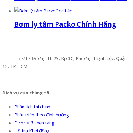
Đọc tiếp
Bơm ly tâm Packo Chính Hãng
Facebook
Twitter
Instagram
Pinterest
Tumblr
Behance
Công Ty TNHH Hoàng Long Phú
Địa chỉ:
77/17 Đường TL 29, Kp 3C, Phường Thạnh Lộc, Quận
12, TP HCM
Hotline:
0394 502 984
Dịch vụ của chúng tôi
Phân tích tài chính
Phát triển theo định hướng
Dịch vụ đa nền tảng
Hỗ trợ Khởi động