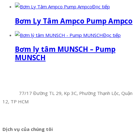
Đọc tiếp
Bơm Ly Tâm Ampco Pump Ampco
Đọc tiếp
Bơm ly tâm MUNSCH – Pump
MUNSCH
Facebook
Twitter
Instagram
Pinterest
Tumblr
Behance
Công Ty TNHH Hoàng Long Phú
Địa chỉ:
77/17 Đường TL 29, Kp 3C, Phường Thạnh Lộc, Quận
12, TP HCM
Hotline:
0394 502 984
Dịch vụ của chúng tôi