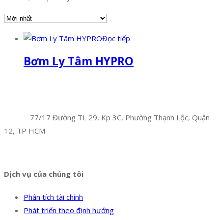
Đọc tiếp
Bơm Ly Tâm HYPRO
Facebook
Twitter
Instagram
Pinterest
Tumblr
Behance
Công Ty TNHH Hoàng Long Phú
Địa chỉ:
77/17 Đường TL 29, Kp 3C, Phường Thạnh Lộc, Quận
12, TP HCM
Hotline:
0394 502 984
Dịch vụ của chúng tôi
Phân tích tài chính
Phát triển theo định hướng