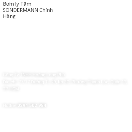
Bơm ly Tâm
SONDERMANN Chính
Hãng
Công Ty TNHH Hoàng Long Phú
Địa chỉ:
77/17 Đường TL 29, Kp 3C, Phường Thạnh Lộc, Quận 12,
TP HCM
Hotline:
0394 502 984