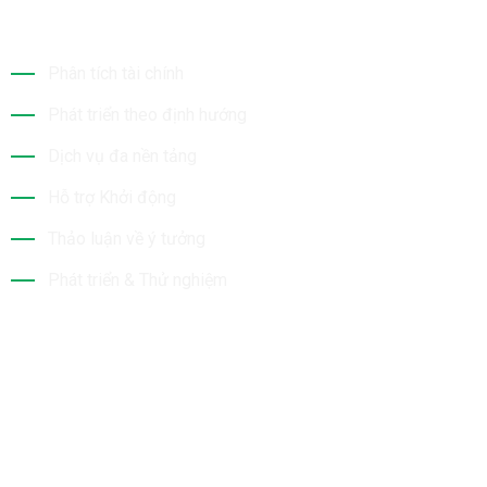
Dịch Vụ Của Chúng Tôi
Phân tích tài chính
Phát triển theo định hướng
Dịch vụ đa nền tảng
Hỗ trợ Khởi động
Thảo luận về ý tưởng
Phát triển & Thử nghiệm
Tin Mới Nhất
Bộ Sưu Tập