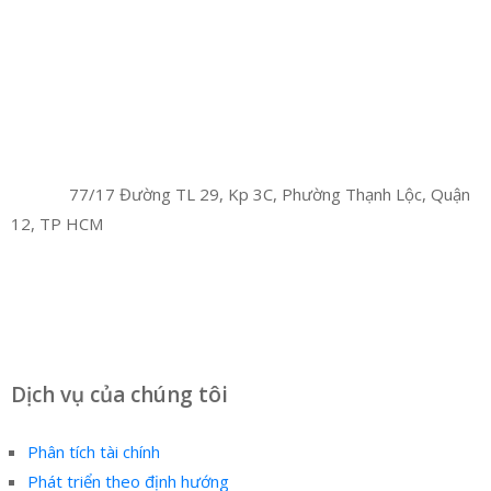
Facebook
Twitter
Instagram
Pinterest
Tumblr
Behance
Công Ty TNHH Hoàng Long Phú
Địa chỉ:
77/17 Đường TL 29, Kp 3C, Phường Thạnh Lộc, Quận
12, TP HCM
Hotline:
0394 502 984
Dịch vụ của chúng tôi
Phân tích tài chính
Phát triển theo định hướng