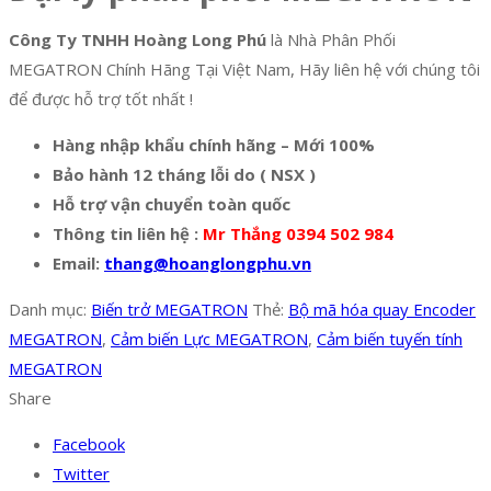
Công Ty TNHH Hoàng Long Phú
là Nhà Phân Phối
MEGATRON Chính Hãng Tại Việt Nam, Hãy liên hệ với chúng tôi
để được hỗ trợ tốt nhất !
Hàng nhập khẩu chính hãng – Mới 100%
Bảo hành 12 tháng lỗi do ( NSX )
Hỗ trợ vận chuyển toàn quốc
Thông tin liên hệ :
Mr Thắng 0394 502 984
Email:
thang@hoanglongphu.vn
Danh mục:
Biến trở MEGATRON
Thẻ:
Bộ mã hóa quay Encoder
MEGATRON
,
Cảm biến Lực MEGATRON
,
Cảm biến tuyến tính
MEGATRON
Share
Facebook
Twitter