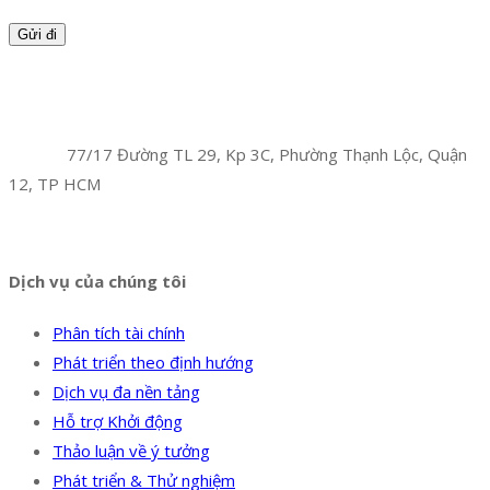
Facebook
Twitter
Instagram
Pinterest
Tumblr
Behance
Công Ty TNHH Hoàng Long Phú
Địa chỉ:
77/17 Đường TL 29, Kp 3C, Phường Thạnh Lộc, Quận
12, TP HCM
Hotline:
0394 502 984
Dịch vụ của chúng tôi
Phân tích tài chính
Phát triển theo định hướng
Dịch vụ đa nền tảng
Hỗ trợ Khởi động
Thảo luận về ý tưởng
Phát triển & Thử nghiệm