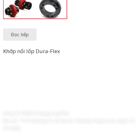
Đọc tiếp
Khớp nối lốp Dura-Flex
Công Ty TNHH Hoàng Long Phú
Địa chỉ:
77/17 Đường TL 29, Kp 3C, Phường Thạnh Lộc, Quận 12,
TP HCM