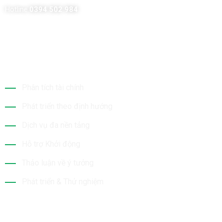
Hotline:
0394 502 984
Dịch Vụ Của Chúng Tôi
Phân tích tài chính
Phát triển theo định hướng
Dịch vụ đa nền tảng
Hỗ trợ Khởi động
Thảo luận về ý tưởng
Phát triển & Thử nghiệm
Tin Mới Nhất