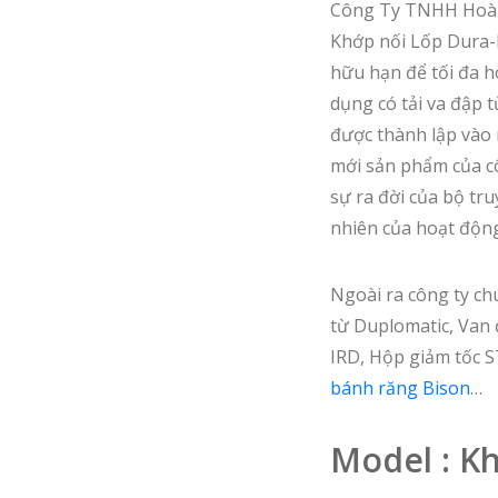
Công Ty TNHH Hoàng
Khớp nối Lốp Dura-F
hữu hạn để tối đa 
dụng có tải va đập
được thành lập vào 
mới sản phẩm của cô
sự ra đời của bộ tr
nhiên của hoạt độn
Ngoài ra công ty ch
từ Duplomatic, Van 
IRD, Hộp giảm tốc 
bánh răng Bison
…
Model : Kh