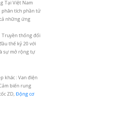
g Tại Việt Nam
 phân tích phần tử
 cả những ứng
. Truyền thống đổi
ầu thế kỷ 20 với
là sự mở rộng tự
p khác : Van điện
 Cảm biến rung
tốc ZD,
Động cơ