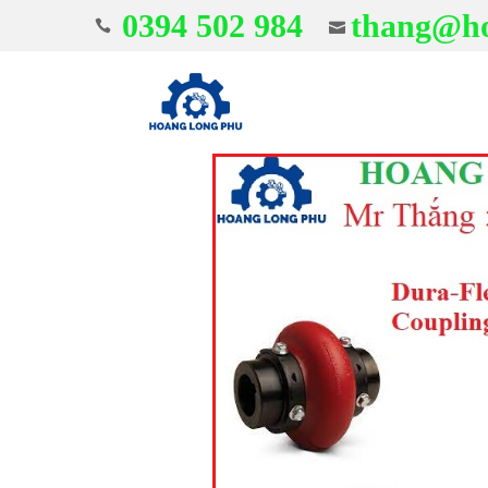
0394 502 984
thang@ho