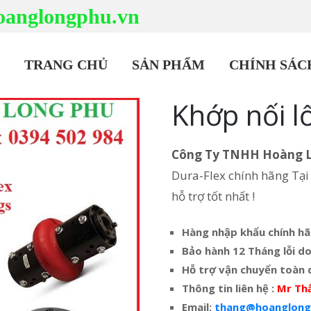
anglongphu.vn
TRANG CHỦ
SẢN PHẨM
CHÍNH SÁC
Khớp nối l
Công Ty TNHH Hoàng 
Dura-Flex chính hãng Tại 
hỗ trợ tốt nhất !
Hàng nhập khẩu chính h
Bảo hành 12 Tháng lỗi do
Hỗ trợ vận chuyển toàn 
Thông tin liên hệ :
Mr Th
Email:
thang@hoanglong