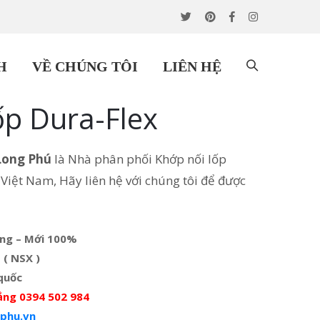
H
VỀ CHÚNG TÔI
LIÊN HỆ
ốp Dura-Flex
Long Phú
là Nhà phân phối Khớp nối lốp
Việt Nam, Hãy liên hệ với chúng tôi để được
ãng – Mới 100%
 ( NSX )
quốc
ắng 0394 502 984
phu.vn