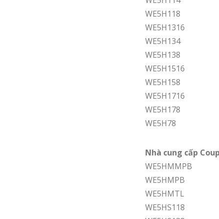
WE5H114
WE5H118
WE5H1316
WE5H134
WE5H138
WE5H1516
WE5H158
WE5H1716
WE5H178
WE5H78
Nhà cung cấp Coupl
WE5HMMPB
WE5HMPB
WE5HMTL
WE5HS118