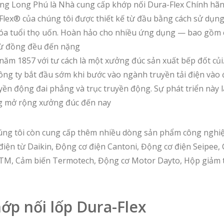
 Long Phú là Nhà cung cấp khớp nối Dura-Flex Chính hãn
lex® của chúng tôi được thiết kế từ đầu bằng cách sử dụng
hóa tuổi thọ uốn. Hoàn hảo cho nhiều ứng dụng — bao gồm
 từ đồng đều đến nặng
năm 1857 với tư cách là một xưởng đúc sản xuất bếp đốt củi
ng ty bắt đầu sớm khi bước vào ngành truyền tải điện vào đ
uyền động đai phẳng và trục truyền động. Sự phát triển này 
g mở rộng xưởng đúc đến nay
úng tôi còn cung cấp thêm nhiều dòng sản phẩm công nghiệ
điện từ Daikin, Động cơ điện Cantoni, Động cơ điện Seipee,
STM, Cảm biến Termotech, Động cơ Motor Dayto, Hộp giảm 
ớp nối lốp Dura-Flex