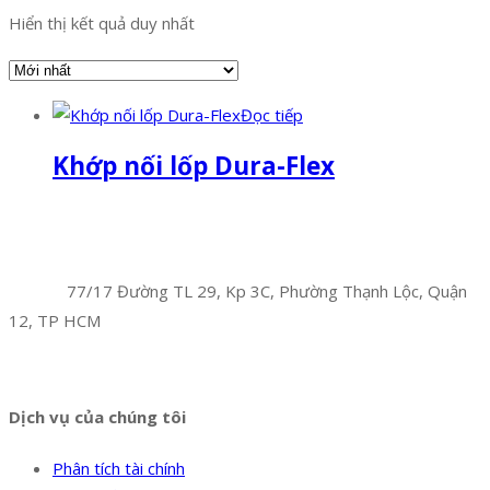
Hiển thị kết quả duy nhất
Đọc tiếp
Khớp nối lốp Dura-Flex
Facebook
Twitter
Instagram
Pinterest
Tumblr
Behance
Công Ty TNHH Hoàng Long Phú
Địa chỉ:
77/17 Đường TL 29, Kp 3C, Phường Thạnh Lộc, Quận
12, TP HCM
Hotline:
0394 502 984
Dịch vụ của chúng tôi
Phân tích tài chính