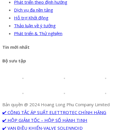
Phát triển theo định hướng
Dịch vụ đa nền tảng
Hỗ trợ Khởi động
Thảo luận về ý tưởng
Phát triển & Thử nghiệm
Tin mới nhất
Bộ sưu tập
Bản quyền @ 2024 Hoang Long Phu Company Limited
✔️ CÔNG TẮC ÁP SUẤT ELETTROTEC CHÍNH HÃNG
✔️ HỘP GIẢM TỐC – HỘP SỐ HÀNH TINH
✔️ VAN ĐIỀU KHIỂN-VALVE SOLENNOID