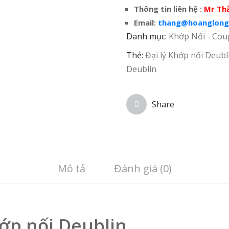
Thông tin liên hệ :
Mr Thắ
Email:
thang@hoanglong
Danh mục:
Khớp Nối - Cou
Thẻ:
Đại lý Khớp nối Deubl
Deublin
Share
Mô tả
Đánh giá (0)
hớp nối Deublin