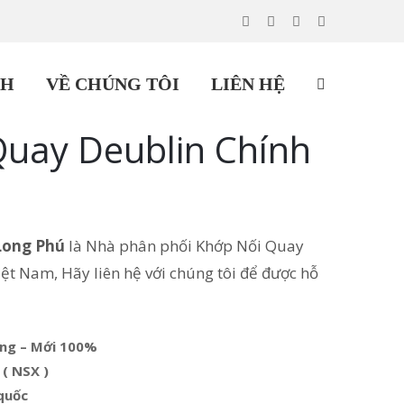
CH
VỀ CHÚNG TÔI
LIÊN HỆ
Quay Deublin Chính
Long Phú
là Nhà phân phối Khớp Nối Quay
iệt Nam, Hãy liên hệ với chúng tôi để được hỗ
ãng – Mới 100%
 ( NSX )
quốc