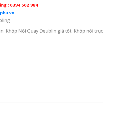
ng : 0394 502 984
phu.vn
pling
in
,
Khớp Nối Quay Deublin giá tốt
,
Khớp nối trục