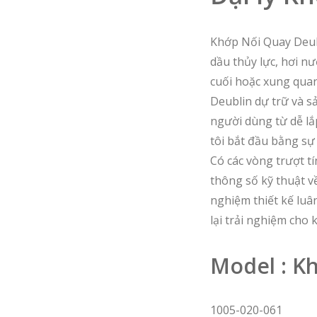
Khớp Nối Quay Deubl
dầu thủy lực, hơi n
cuối hoặc xung quan
Deublin dự trữ và sả
người dùng từ dễ lắ
tôi bắt đầu bằng sự
Có các vòng trượt tí
thông số kỹ thuật về
nghiệm thiết kế luâ
lại trải nghiệm cho
Model : K
1005-020-061