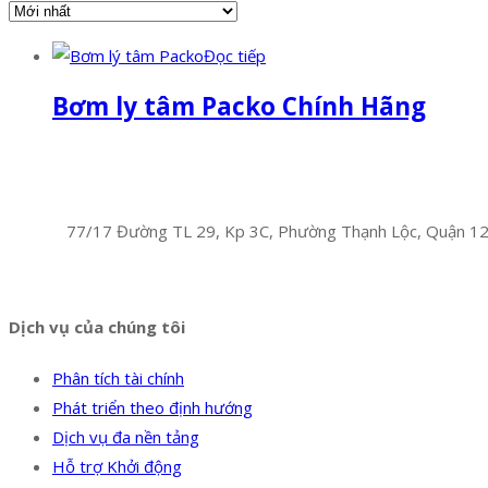
Đọc tiếp
Bơm ly tâm Packo Chính Hãng
Facebook
Twitter
Instagram
Pinterest
Tumblr
Behance
Công Ty TNHH Hoàng Long Phú
Địa chỉ:
77/17 Đường TL 29, Kp 3C, Phường Thạnh Lộc, Quận 1
Hotline:
0394 502 984
Dịch vụ của chúng tôi
Phân tích tài chính
Phát triển theo định hướng
Dịch vụ đa nền tảng
Hỗ trợ Khởi động