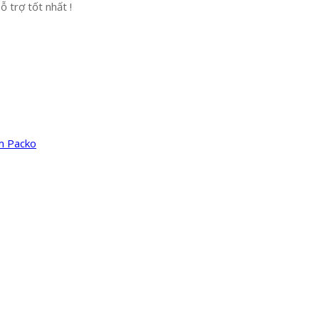
 trợ tốt nhất !
m Packo