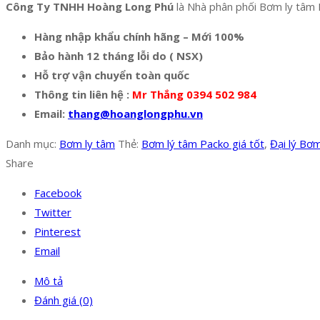
Công Ty TNHH Hoàng Long Phú
là Nhà phân phối Bơm ly tâm P
Hàng nhập khẩu chính hãng – Mới 100%
Bảo hành 12 tháng lỗi do ( NSX)
Hỗ trợ vận chuyển toàn quốc
Thông tin liên hệ :
Mr Thắng 0394 502 984
Email:
thang@hoanglongphu.vn
Danh mục:
Bơm ly tâm
Thẻ:
Bơm lý tâm Packo giá tốt
,
Đại lý Bơ
Share
Facebook
Twitter
Pinterest
Email
Mô tả
Đánh giá (0)