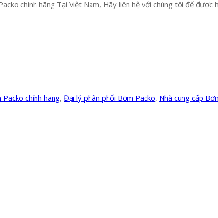
acko chính hãng Tại Việt Nam, Hãy liên hệ với chúng tôi để được hỗ
m Packo chính hãng
,
Đại lý phân phối Bơm Packo
,
Nhà cung cấp Bơ