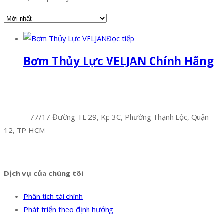
Đọc tiếp
Bơm Thủy Lực VELJAN Chính Hãng
Facebook
Twitter
Instagram
Pinterest
Tumblr
Behance
Công Ty TNHH Hoàng Long Phú
Địa chỉ:
77/17 Đường TL 29, Kp 3C, Phường Thạnh Lộc, Quận
12, TP HCM
Hotline:
0394 502 984
Dịch vụ của chúng tôi
Phân tích tài chính
Phát triển theo định hướng