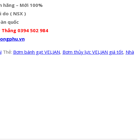
h hãng – Mới 100%
i do ( NSX )
oàn quốc
 Thắng 0394 502 984
ongphu.vn
N
Thẻ:
Bơm bánh gạt VELJAN
,
Bơm thủy lực VELJAN giá tốt
,
Nhà