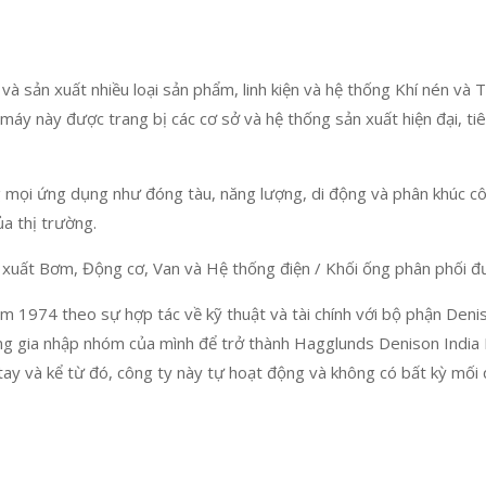
và sản xuất nhiều loại sản phẩm, linh kiện và hệ thống Khí nén và 
áy này được trang bị các cơ sở và hệ thống sản xuất hiện đại, tiên 
g mọi ứng dụng như đóng tàu, năng lượng, di động và phân khúc c
ủa thị trường.
uất Bơm, Động cơ, Van và Hệ thống điện / Khối ống phân phối đư
ăm 1974 theo sự hợp tác về kỹ thuật và tài chính với bộ phận De
ũng gia nhập nhóm của mình để trở thành Hagglunds Denison India 
tay và kể từ đó, công ty này tự hoạt động và không có bất kỳ mối