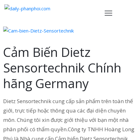
TRANG
HỦ
Cảm Biến Dietz
ẢN
PHẨM
Sensortechnik Chính
HÍNH
hãng Germany
ÁCH
VỀ
Dietz Sensortechnik cung cấp sản phẩm trên toàn thế
HÚNG
giới, trực tiếp hoặc thông qua các đại diện chuyên
ÔI
môn. Chúng tôi xin được giới thiệu với bạn một nhà
IÊN
phân phối có thẩm quyền.Công ty TNHH Hoàng Long
Ệ
Phú là Nhà cung cấp Cảm biến Dietz Sensortechnik