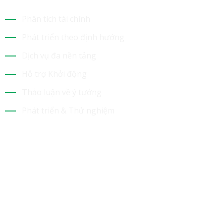
Phân tích tài chính
Phát triển theo định hướng
Dịch vụ đa nền tảng
Hỗ trợ Khởi động
Thảo luận về ý tưởng
Phát triển & Thử nghiệm
Tin Mới Nhất
Bộ Sưu Tập