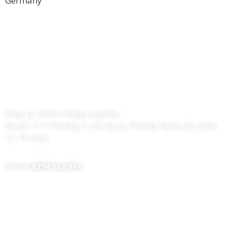
Germany
Công Ty TNHH Hoàng Long Phú
Địa chỉ:
77/17 Đường TL 29, Kp 3C, Phường Thạnh Lộc, Quận
12, TP HCM
Hotline:
0394 502 984
Dịch Vụ Của Chúng Tôi