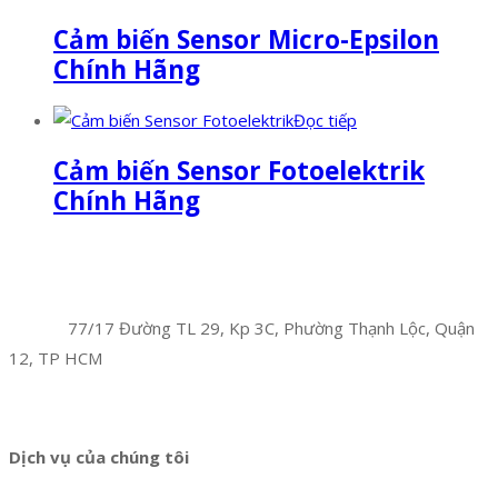
Cảm biến Sensor Micro-Epsilon
Chính Hãng
Đọc tiếp
Cảm biến Sensor Fotoelektrik
Chính Hãng
Facebook
Twitter
Instagram
Pinterest
Tumblr
Behance
Công Ty TNHH Hoàng Long Phú
Địa chỉ:
77/17 Đường TL 29, Kp 3C, Phường Thạnh Lộc, Quận
12, TP HCM
Hotline:
0394 502 984
Dịch vụ của chúng tôi