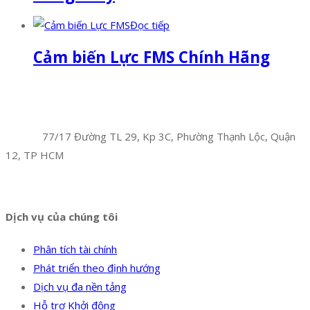
Đọc tiếp
Cảm biến Lực FMS Chính Hãng
Facebook
Twitter
Instagram
Pinterest
Tumblr
Behance
Công Ty TNHH Hoàng Long Phú
Địa chỉ:
77/17 Đường TL 29, Kp 3C, Phường Thạnh Lộc, Quận
12, TP HCM
Hotline:
0394 502 984
Dịch vụ của chúng tôi
Phân tích tài chính
Phát triển theo định hướng
Dịch vụ đa nền tảng
Hỗ trợ Khởi động