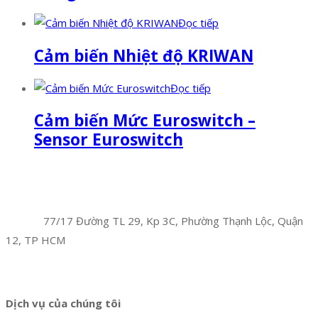
Đọc tiếp
Cảm biến Nhiệt độ KRIWAN
Đọc tiếp
Cảm biến Mức Euroswitch –
Sensor Euroswitch
Facebook
Twitter
Instagram
Pinterest
Tumblr
Behance
Công Ty TNHH Hoàng Long Phú
Địa chỉ:
77/17 Đường TL 29, Kp 3C, Phường Thạnh Lộc, Quận
12, TP HCM
Hotline:
0394 502 984
Dịch vụ của chúng tôi