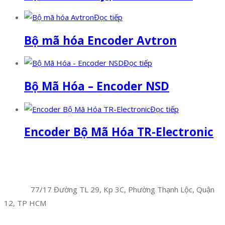
Đọc tiếp
Bộ mã hóa Encoder Avtron
Đọc tiếp
Bộ Mã Hóa – Encoder NSD
Đọc tiếp
Encoder Bộ Mã Hóa TR-Electronic
Facebook
Twitter
Instagram
Pinterest
Tumblr
Behance
Công Ty TNHH Hoàng Long Phú
Địa chỉ:
77/17 Đường TL 29, Kp 3C, Phường Thạnh Lộc, Quận
12, TP HCM
Hotline:
0394 502 984