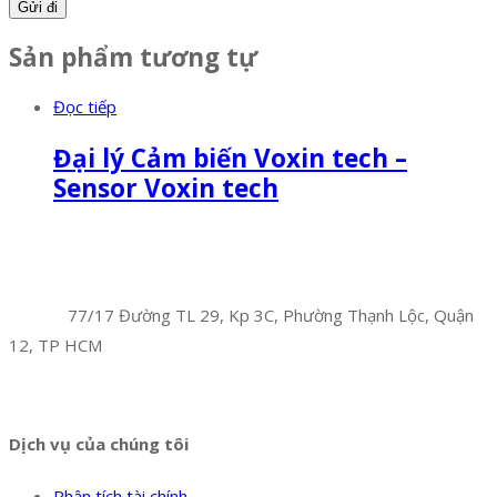
Sản phẩm tương tự
Đọc tiếp
Đại lý Cảm biến Voxin tech –
Sensor Voxin tech
Facebook
Twitter
Instagram
Pinterest
Tumblr
Behance
Công Ty TNHH Hoàng Long Phú
Địa chỉ:
77/17 Đường TL 29, Kp 3C, Phường Thạnh Lộc, Quận
12, TP HCM
Hotline:
0394 502 984
Dịch vụ của chúng tôi
Phân tích tài chính