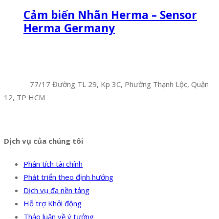
Cảm biến Nhãn Herma – Sensor
Herma Germany
Facebook
Twitter
Instagram
Pinterest
Tumblr
Behance
Công Ty TNHH Hoàng Long Phú
Địa chỉ:
77/17 Đường TL 29, Kp 3C, Phường Thạnh Lộc, Quận
12, TP HCM
Hotline:
0394 502 984
Dịch vụ của chúng tôi
Phân tích tài chính
Phát triển theo định hướng
Dịch vụ đa nền tảng
Hỗ trợ Khởi động
Thảo luận về ý tưởng