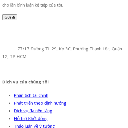
cho lần bình luận kế tiếp của tôi.
Facebook
Twitter
Instagram
Pinterest
Tumblr
Behance
Công Ty TNHH Hoàng Long Phú
Địa chỉ:
77/17 Đường TL 29, Kp 3C, Phường Thạnh Lộc, Quận
12, TP HCM
Hotline:
0394 502 984
Dịch vụ của chúng tôi
Phân tích tài chính
Phát triển theo định hướng
Dịch vụ đa nền tảng
Hỗ trợ Khởi động
Thảo luận về ý tưởng